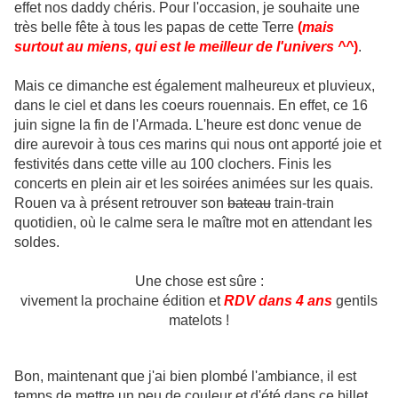
effet nos daddy chéris. Pour l'occasion, je souhaite une
très belle fête à tous les papas de cette T
erre
(
mais
surtout au miens, qui est le meilleur de l'univers ^^
)
.
Mais ce dimanche est également malheureux et pluvieux,
dans le ciel et dans les coeurs rouennais. En effet, ce 16
juin signe la fin de l'Armada. L'heure est donc venue de
dire aurevoir à tous ces marins qui nous ont apporté joie et
festivités dans cette ville au 100 clochers. Finis les
concerts en plein air et les soirées animées sur les quais.
Rouen va à présent retrouver son
bateau
train-train
quotidien, où le calme sera le maître mot en attendant les
soldes.
Une chose est sûre :
vivement la prochaine édition et
RDV dans 4 ans
gentils
matelots !
Bon, maintenant que j'ai bien plombé l'ambiance, il est
temps de mettre un peu de couleur et d'été dans ce billet.