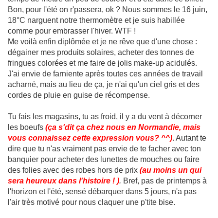
Bon, pour l'été on r'passera, ok ? Nous sommes le 16 juin,
18°C narguent notre thermomètre et je suis habillée
comme pour embrasser l'hiver. WTF !
Me voilà enfin diplômée et je ne rêve que d'une chose :
dégainer mes produits solaires, acheter des tonnes de
fringues colorées et me faire de jolis make-up acidulés.
J'ai envie de farniente après toutes ces années de travail
acharné, mais au lieu de ça, je n'ai qu'un ciel gris et des
cordes de pluie en guise de récompense.
Tu fais les magasins, tu as froid, il y a du vent à décorner
les boeufs
(ça s'dit ça chez nous en Normandie, mais
vous connaissez cette expression vous? ^^)
. Autant te
dire que tu n'as vraiment pas envie de te facher avec ton
banquier pour acheter des lunettes de mouches ou faire
des folies avec des robes hors de prix
(au moins un qui
sera heureux dans l'histoire ! )
.
Bref, pas de printemps à
l'horizon et l'été, sensé débarquer dans 5 jours, n'a pas
l'air très motivé pour nous claquer une p'tite bise.