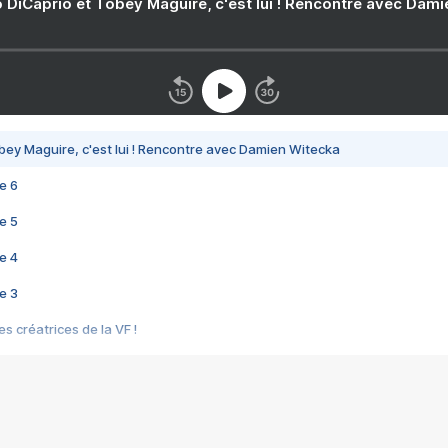
 DiCaprio et Tobey Maguire, c'est lui ! Rencontre avec Dam
bey Maguire, c'est lui ! Rencontre avec Damien Witecka
e 6
e 5
e 4
e 3
s créatrices de la VF !
e 2
e 1
e Mektoub My Love arrive enfin ! Rencontre avec Shaïn Boumedine et Sal